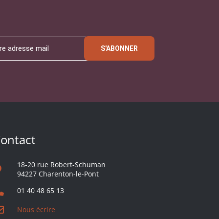
S'ABONNER
ontact
18-20 rue Robert-Schuman
94227 Charenton-le-Pont
01 40 48 65 13
Nous écrire