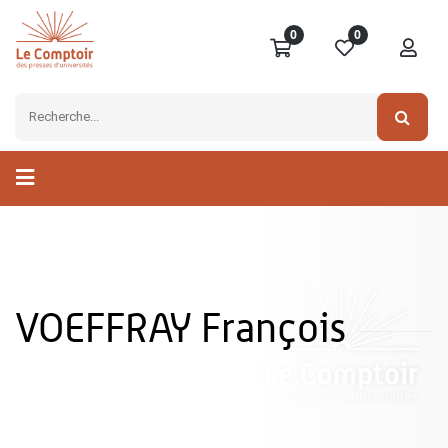
0
0
VOEFFRAY François