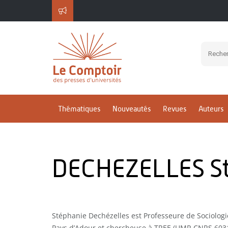
Thématiques
Nouveautés
Revues
Auteurs
DECHEZELLES S
Stéphanie Dechézelles est Professeure de Sociologie
Pays d’Adour et chercheuse à TREE (UMR CNRS 6031