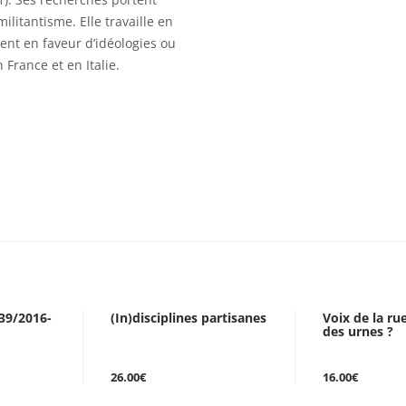
litantisme. Elle travaille en
ent en faveur d’idéologies ou
 France et en Italie.
239/2016-
(In)disciplines partisanes
Voix de la ru
des urnes ?
26.00€
16.00€