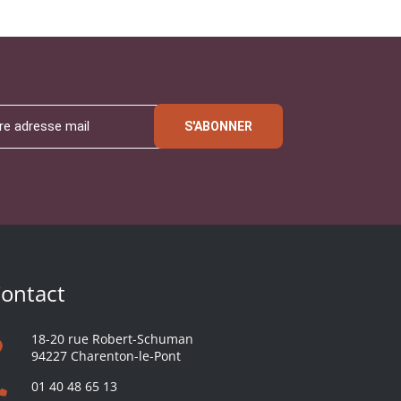
S'ABONNER
ontact
18-20 rue Robert-Schuman
94227 Charenton-le-Pont
01 40 48 65 13