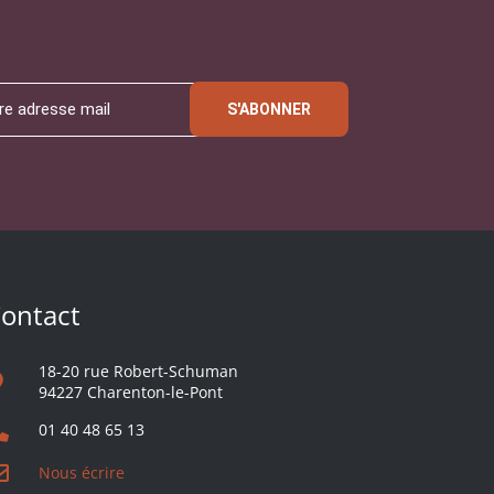
S'ABONNER
ontact
18-20 rue Robert-Schuman
94227 Charenton-le-Pont
01 40 48 65 13
Nous écrire