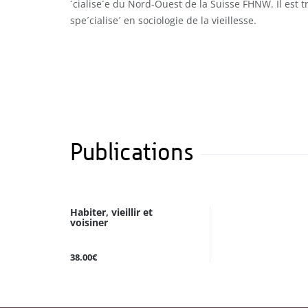
´cialise´e du Nord-Ouest de la Suisse FHNW. Il est tr
spe´cialise´ en sociologie de la vieillesse.
Publications
Habiter, vieillir et
voisiner
38.00€