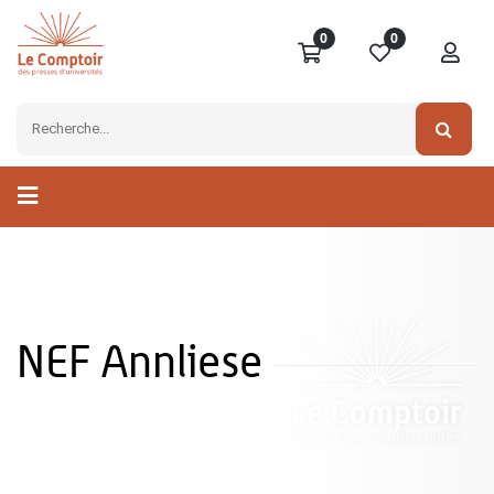
0
0
NEF Annliese