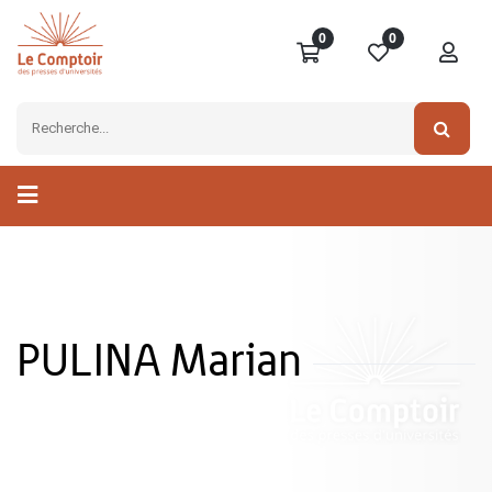
0
0
PULINA Marian