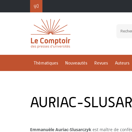
Thématiques
Nouveautés
Revues
Auteurs
AURIAC-SLUSA
Emmanuèle Auriac-Slusarczyk
est maître de confé