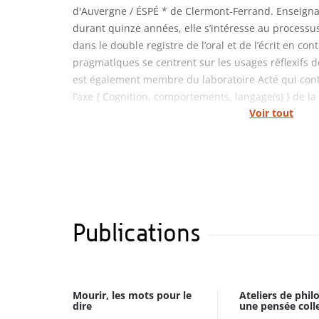
d'Auvergne / ÉSPÉ * de Clermont-Ferrand. Enseign
durant quinze années, elle s’intéresse au processu
dans le double registre de l’oral et de l’écrit en con
pragmatiques se centrent sur les usages réflexifs de
est également membre du laboratoire Acté qui cont
l’axe { Cognition, comportements, langage(s) } de 
Voir tout
Publications
Mourir, les mots pour le
Ateliers de phil
dire
une pensée collec