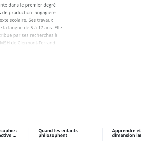
ante dans le premier degré
s de production langagière
texte scolaire. Ses travaux
 la langue de 5 à 17 ans. Elle
ribue par ses recherches à
la MSH de Clermont-Ferrand.
osophie :
Quand les enfants
Apprendre et 
tive ...
philosophent
dimension la