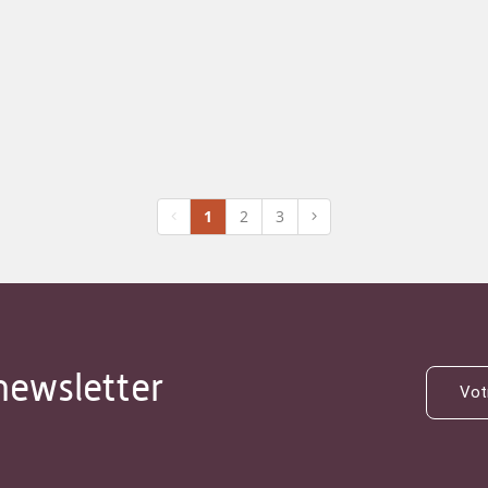
1
2
3
newsletter