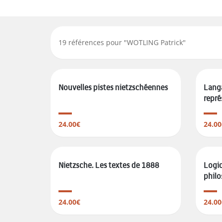
19
références pour "
WOTLING Patrick
"
Nouvelles pistes nietzschéennes
Langa
représ
24.00€
24.00
Nietzsche. Les textes de 1888
Logiq
philo
24.00€
24.00