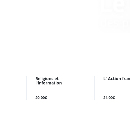
Religions et
L' Action fra
l'information
20.00€
24.00€