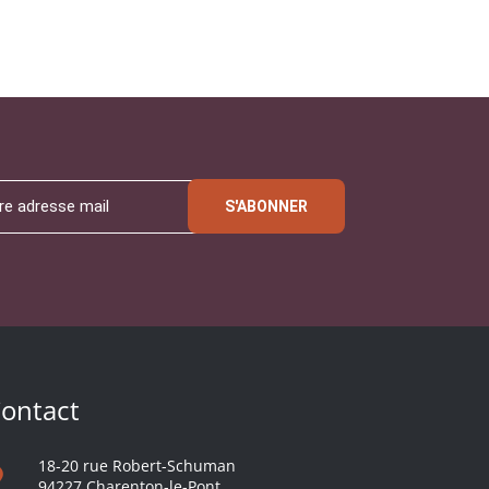
S'ABONNER
ontact
18-20 rue Robert-Schuman
94227 Charenton-le-Pont