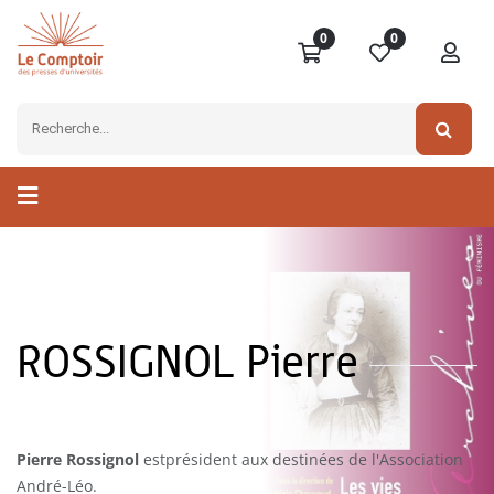
0
0
ROSSIGNOL Pierre
Pierre Rossignol
est
président aux destinées de l'Association
André-Léo.