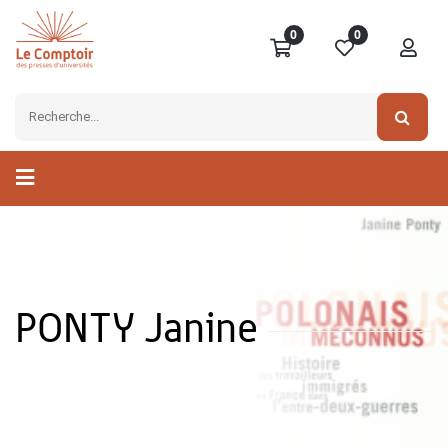
0
0
PONTY Janine