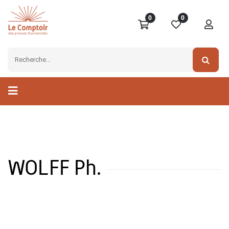
0
0
WOLFF Ph.