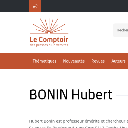
Thématiques
Nouveautés
Revues
Auteurs
BONIN Hubert
Hubert Bonin est professeur émérite et chercheur 
Sciences Po Bordeaux & umr Cnrs 5113 Gretha-Univ