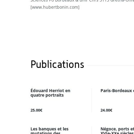
[www.hubertbonin.com]
Publications
Édouard Herriot en
Paris-Bordeaux 
quatre portraits
25.00€
24.00€
Les banques et les
Négoce, ports e
mutations des
XVIe-XXe siècles 