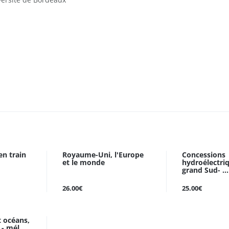
en train
Royaume-Uni, l'Europe
Concessions
et le monde
hydroélectri
grand Sud- ...
26.00€
25.00€
t océans,
- mél ...