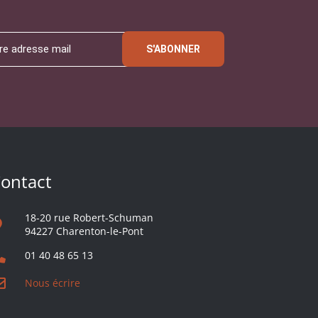
S'ABONNER
ontact
18-20 rue Robert-Schuman
94227 Charenton-le-Pont
01 40 48 65 13
Nous écrire