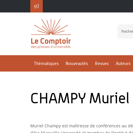
Thématiques
Nouveautés
Revues
Auteurs
CHAMPY Muriel
Muriel Champy est maîtresse de conférences au d
d’Aix-Marseille Université et membre de l’Institut 