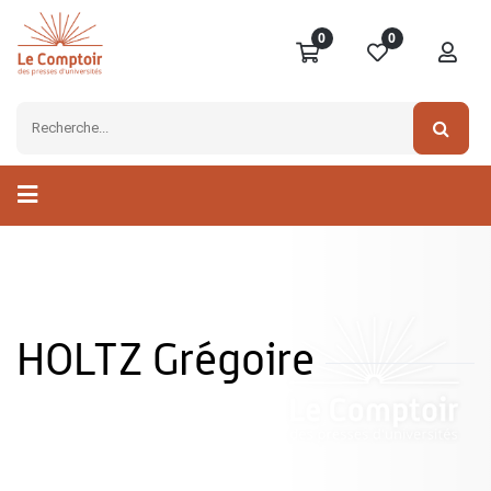
0
0
HOLTZ Grégoire