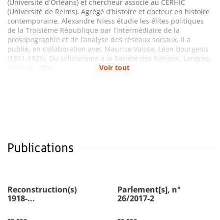
(Université d'Orléans) et chercheur associé au CERHIC
(Université de Reims). Agrégé d’histoire et docteur en histoire
contemporaine, Alexandre Niess étudie les élites politiques
de la Troisième République par l’intermédiaire de la
prosopographie et de l’analyse des réseaux sociaux. Il a
publié, en collaboration avec Maurice Vaïsse, Léon Bourgeois
(1851-1925). Du solidarisme à la Société des Nations, Langres,
Guéniot, 2006.
Voir tout
Publications
Reconstruction(s)
Parlement[s], n°
1918-...
26/2017-2