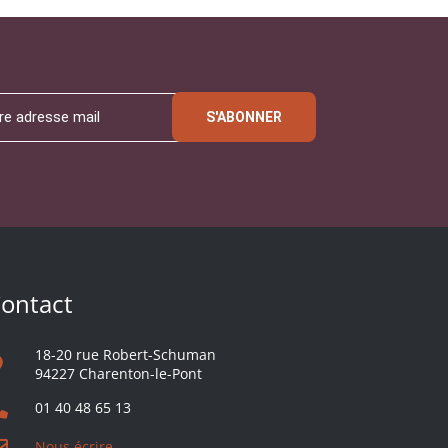
S'ABONNER
ontact
18-20 rue Robert-Schuman
94227 Charenton-le-Pont
01 40 48 65 13
Nous écrire