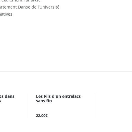
artement Danse de l’Université
atives.
ps dans
Les Fils d'un entrelacs
s
sans fin
22.00€