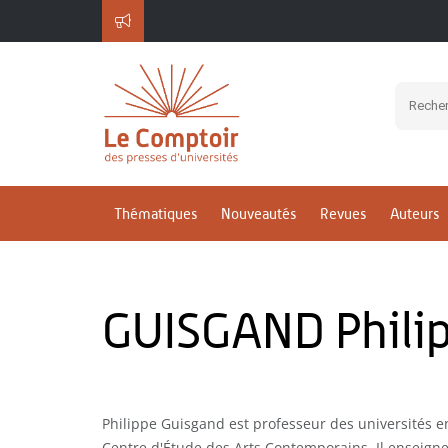
Thématiques
Nouveautés
Revues
Auteurs
GUISGAND Phili
Philippe Guisgand est professeur des universités e
Centre d'Étude des Arts Contemporains. Il enseigne