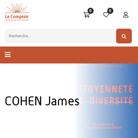
0
0
COHEN James