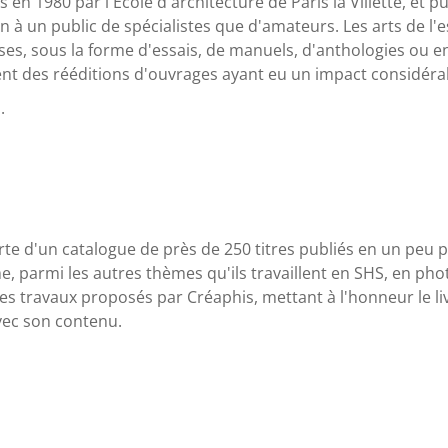
es en 1980 par l'École d'architecture de Paris la Villette, et 
bien à un public de spécialistes que d'amateurs. Les arts de l
ses, sous la forme d'essais, de manuels, d'anthologies ou 
ent des rééditions d'ouvrages ayant eu un impact considérabl
.
e d'un catalogue de près de 250 titres publiés en un peu plu
parmi les autres thèmes qu'ils travaillent en SHS, en photo
es travaux proposés par Créaphis, mettant à l'honneur le liv
vec son contenu.