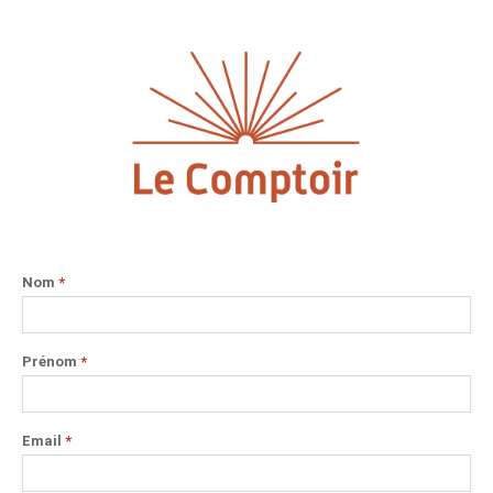
Nom
*
Prénom
*
Email
*