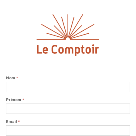
Nom
*
Prénom
*
Email
*