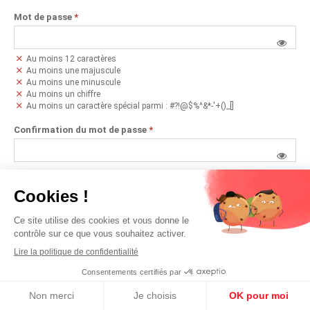
Mot de passe
*
Au moins 12 caractères
Au moins une majuscule
Au moins une minuscule
Au moins un chiffre
Au moins un caractère spécial parmi : #?!@$%^&*-'+()_[]
Confirmation du mot de passe
*
J'accepte de recevoir des offres promotionnelles par mail
J'ai déjà un compte
JE M'INSCRIS
Aide
|
À propos