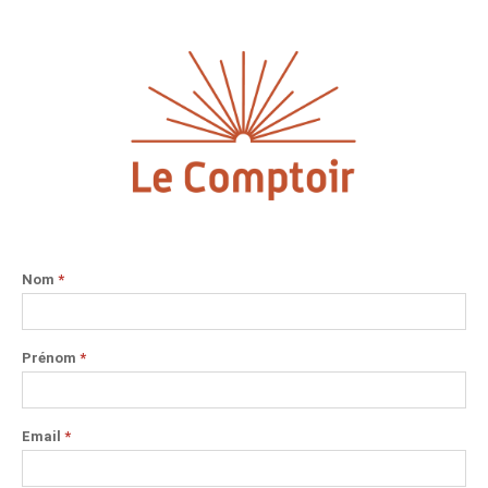
Nom
*
Prénom
*
Email
*