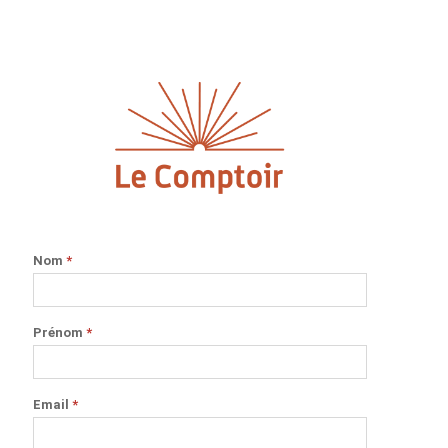
Nom
*
Prénom
*
Email
*