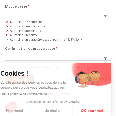
Mot de passe
*
Au moins 12 caractères
Au moins une majuscule
Au moins une minuscule
Au moins un chiffre
Au moins un caractère spécial parmi : #?!@$%^&*-'+()_[]
Confirmation du mot de passe
*
J'accepte de recevoir des offres promotionnelles par mail
J'ai déjà un compte
JE M'INSCRIS
Aide
|
À propos