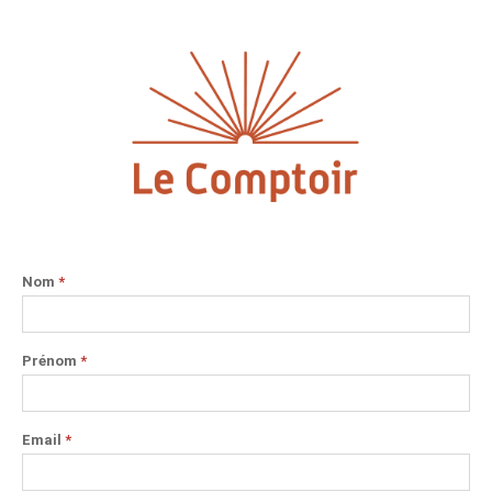
Nom
*
Prénom
*
Email
*