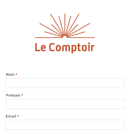
Nom
*
Prénom
*
Email
*