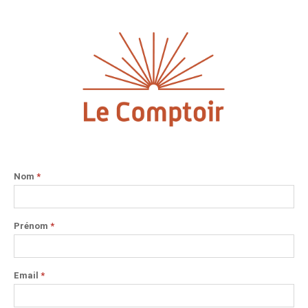
Nom
*
Prénom
*
Email
*