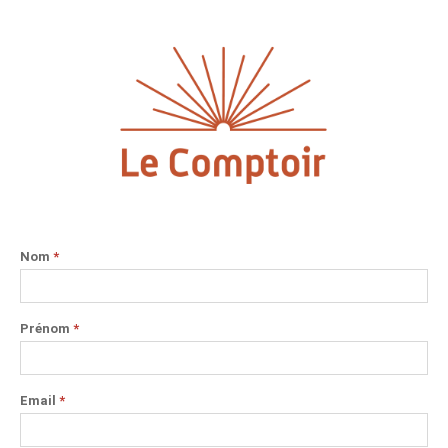
Nom
*
Prénom
*
Email
*