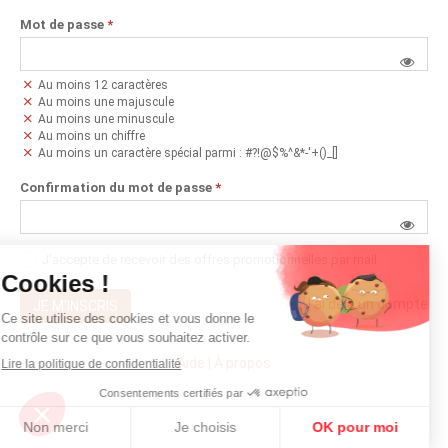
Mot de passe
*
Au moins 12 caractères
Au moins une majuscule
Au moins une minuscule
Au moins un chiffre
Au moins un caractère spécial parmi : #?!@$%^&*-'+()_[]
Confirmation du mot de passe
*
J'accepte de recevoir des offres promotionnelles par mail
J'ai déjà un compte
JE M'INSCRIS
Aide
|
À propos