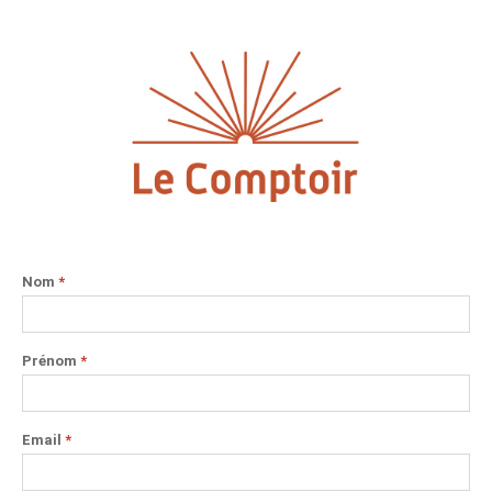
Nom
*
Prénom
*
Email
*