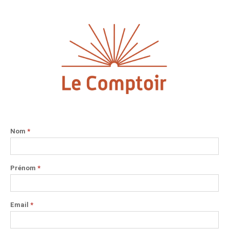
Nom
*
Prénom
*
Email
*