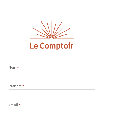
Nom
*
Prénom
*
Email
*