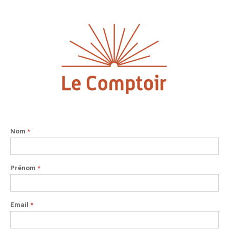
Nom
*
Prénom
*
Email
*