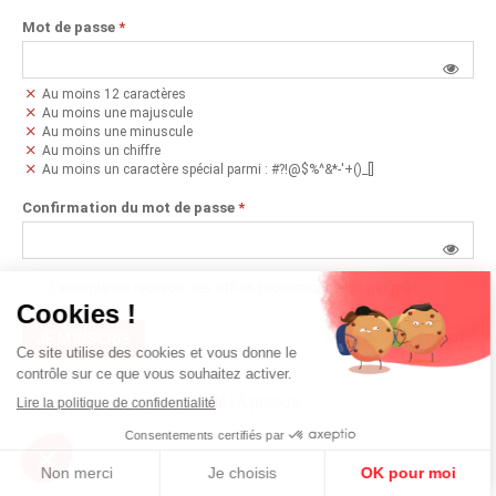
Mot de passe
*
Au moins 12 caractères
Au moins une majuscule
Au moins une minuscule
Au moins un chiffre
Au moins un caractère spécial parmi : #?!@$%^&*-'+()_[]
Confirmation du mot de passe
*
J'accepte de recevoir des offres promotionnelles par mail
J'ai déjà un compte
JE M'INSCRIS
Aide
|
À propos