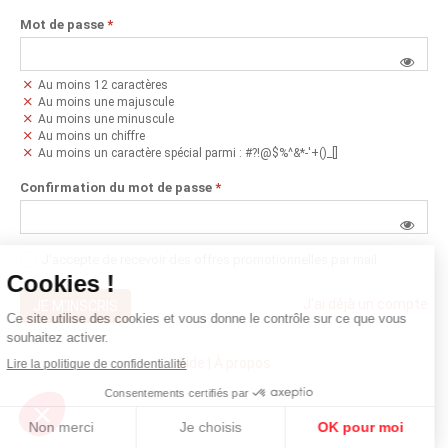
Mot de passe
*
Au moins 12 caractères
Au moins une majuscule
Au moins une minuscule
Au moins un chiffre
Au moins un caractère spécial parmi : #?!@$%^&*-'+()_[]
Confirmation du mot de passe
*
J'accepte de recevoir des offres promotionnelles par mail
J'ai déjà un compte
JE M'INSCRIS
Aide
|
À propos