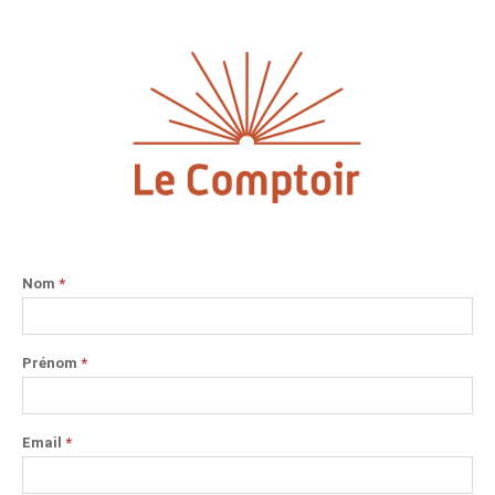
Nom
*
Prénom
*
Email
*