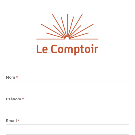
Nom
*
Prénom
*
Email
*