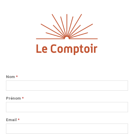
Nom
*
Prénom
*
Email
*