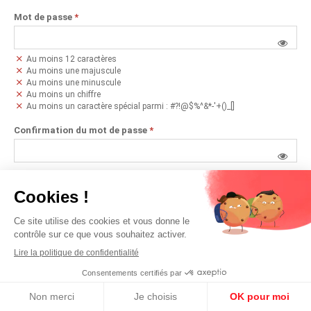
Mot de passe
*
Au moins 12 caractères
Au moins une majuscule
Au moins une minuscule
Au moins un chiffre
Au moins un caractère spécial parmi : #?!@$%^&*-'+()_[]
Confirmation du mot de passe
*
J'accepte de recevoir des offres promotionnelles par mail
J'ai déjà un compte
JE M'INSCRIS
Aide
|
À propos