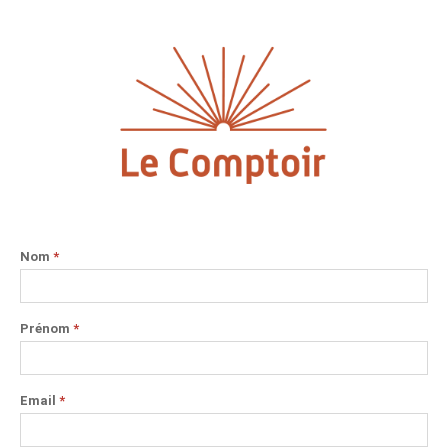
Nom
*
Prénom
*
Email
*