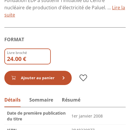
Fondation EDF à soutenir l'initiative du Centre
nucléaire de production d'électricité de Paluel. ...
Lire la
suite
FORMAT
Livre broché
24.00 €
Ajouter au panier
Détails
Sommaire
Résumé
Date de première publication
1er janvier 2008
du titre