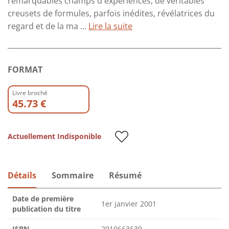
remarquables champs d'expériences, de véritables
creusets de formules, parfois inédites, révélatrices du
regard et de la ma ...
Lire la suite
FORMAT
Livre broché
45.73 €
Actuellement Indisponible
Détails
Sommaire
Résumé
Date de première
1er janvier 2001
publication du titre
ISBN
2910663639