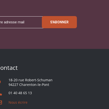
S'ABONNER
ontact
18-20 rue Robert-Schuman
94227 Charenton-le-Pont
01 40 48 65 13
Nous écrire